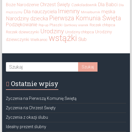
Chrzest Święty
Dla Babci
Boże Narodzenie
Czekoladownik
Dla
Imieniny
Dla nauczyciela
męska
mężczyzny
Minialbumik
Pierwsza Komunia Święta
Narodziny dziecka
Podziękowanie
Ptaszki
Roczek chłopca
Pop-up
Qartkowy wianek
Urodziny
Urodziny
Roczek dziewczynki
Urodziny chłopca
wstążki
Ślub
dziewczynki
Wielkanoc
Ostatnie wpisy
Życzenia na Pierwszą Komunię Świętą
Życzenia na Chrzest Święty
Życzenia z okazji ślubu
Idealny prezent ślubny