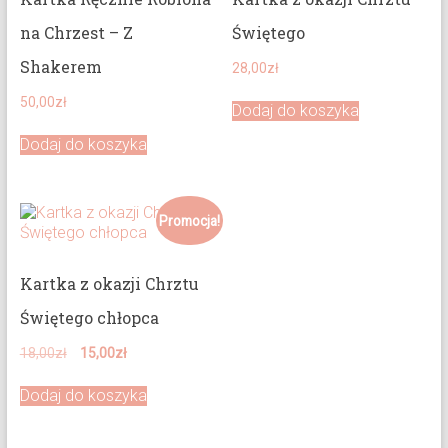
na Chrzest – Z
Świętego
Shakerem
28,00
zł
50,00
zł
Dodaj do koszyka
Dodaj do koszyka
Promocja!
Kartka z okazji Chrztu
Świętego chłopca
Pierwotna
Aktualna
18,00
zł
15,00
zł
cena
cena
wynosiła:
wynosi:
Dodaj do koszyka
18,00zł.
15,00zł.