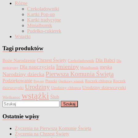
Różne
Czekoladowniki
Kartki Pop-up
Kartki tradycyjne
Minialbumik
Pudełko-cukierek
Wstążki
Tagi produktów
Chrzest Święty
Dla Babci
Boże Narodzenie
Czekoladownik
Dla
Imieniny
Dla nauczyciela
męska
mężczyzny
Minialbumik
Pierwsza Komunia Święta
Narodziny dziecka
Podziękowanie
Ptaszki
Roczek chłopca
Roczek
Pop-up
Qartkowy wianek
Urodziny
Urodziny dziewczynki
dziewczynki
Urodziny chłopca
wstążki
Ślub
Wielkanoc
Ostatnie wpisy
Życzenia na Pierwszą Komunię Świętą
Życzenia na Chrzest Święty