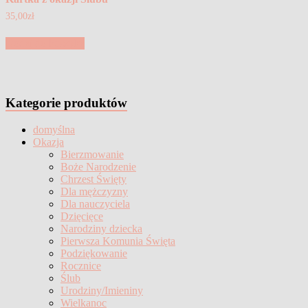
35,00
zł
Dodaj do koszyka
Kategorie produktów
domyślna
Okazja
Bierzmowanie
Boże Narodzenie
Chrzest Święty
Dla mężczyzny
Dla nauczyciela
Dzięcięce
Narodziny dziecka
Pierwsza Komunia Święta
Podziękowanie
Rocznice
Ślub
Urodziny/Imieniny
Wielkanoc