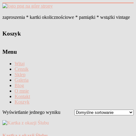
Skip
to
content
zaproszenia * kartki okolicznościowe * pamiątki * wstążki vintage
Koszyk
Menu
Witaj
Cennik
Sklep
Galeria
Blog
O mnie
Kontakt
Koszyk
Wyświetlanie jednego wyniku
Kartka z okazji Ślubu