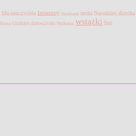
Imieniny
Narodziny dziecka
Dla nauczyciela
męska
y
Minialbumik
wstążki
Ślub
Urodziny dziewczynki
hłopca
Wielkanoc