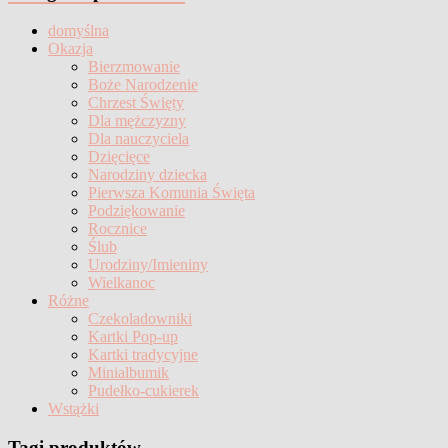
25,00zł.
20,00zł.
domyślna
Okazja
Bierzmowanie
Boże Narodzenie
Chrzest Święty
Dla mężczyzny
Dla nauczyciela
Dzięcięce
Narodziny dziecka
Pierwsza Komunia Święta
Podziękowanie
Rocznice
Ślub
Urodziny/Imieniny
Wielkanoc
Różne
Czekoladowniki
Kartki Pop-up
Kartki tradycyjne
Minialbumik
Pudełko-cukierek
Wstążki
Tagi produktów