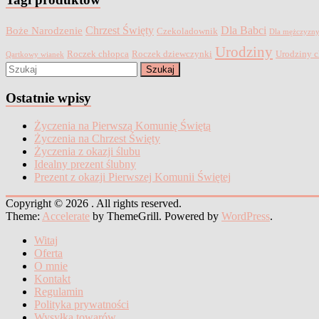
Chrzest Święty
Dla Babci
Boże Narodzenie
Czekoladownik
Dla mężczyzn
Urodziny
Roczek chłopca
Roczek dziewczynki
Urodziny c
Qartkowy wianek
Ostatnie wpisy
Życzenia na Pierwszą Komunię Świętą
Życzenia na Chrzest Święty
Życzenia z okazji ślubu
Idealny prezent ślubny
Prezent z okazji Pierwszej Komunii Świętej
Copyright © 2026
. All rights reserved.
Theme:
Accelerate
by ThemeGrill. Powered by
WordPress
.
Witaj
Oferta
O mnie
Kontakt
Regulamin
Polityka prywatności
Wysyłka towarów