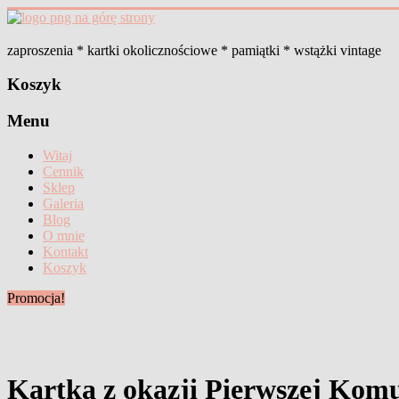
Skip
to
content
zaproszenia * kartki okolicznościowe * pamiątki * wstążki vintage
Koszyk
Menu
Witaj
Cennik
Sklep
Galeria
Blog
O mnie
Kontakt
Koszyk
Promocja!
Kartka z okazji Pierwszej Komu