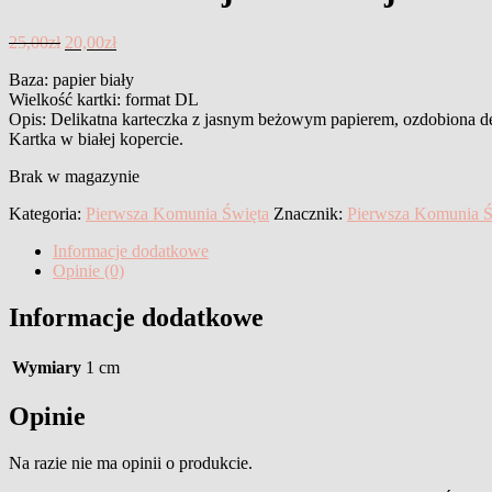
Pierwotna
Aktualna
25,00
zł
20,00
zł
cena
cena
Baza: papier biały
wynosiła:
wynosi:
Wielkość kartki: format DL
25,00zł.
20,00zł.
Opis: Delikatna karteczka z jasnym beżowym papierem, ozdobiona del
Kartka w białej kopercie.
Brak w magazynie
Kategoria:
Pierwsza Komunia Święta
Znacznik:
Pierwsza Komunia Ś
Informacje dodatkowe
Opinie (0)
Informacje dodatkowe
Wymiary
1 cm
Opinie
Na razie nie ma opinii o produkcie.