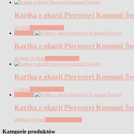
Kartka z okazji Pierwszej Komunii Św
20,00
zł
Dodaj do koszyka
Promocja!
Kartka z okazji Pierwszej Komunii Św
Pierwotna
Aktualna
20,00
zł
18,00
zł
Dodaj do koszyka
cena
cena
wynosiła:
wynosi:
20,00zł.
18,00zł.
Kartka z okazji Pierwszej Komunii Św
25,00
zł
Dodaj do koszyka
Promocja!
Kartka z okazji Pierwszej Komunii Św
Pierwotna
Aktualna
25,00
zł
20,00
zł
Dowiedz się więcej
cena
cena
wynosiła:
wynosi:
Kategorie produktów